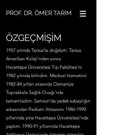
PROF. DR. ÖMER TARIM
ÖZGEÇMİŞİM
1957 yılında Tarsus’ta doğdum. Tarsus
Amerikan Koleji’nden sonra
Hacettepe
Üniversitesi Tıp Fakültesi’ni
1982 yılında bitirdim. Mecburi hizmetimi
1982-84 yılları
arasında Osmaniye
Toprakkale Sağlık Ocağı’nda
tamamladım. Samsun’da yedek
subaylığın
arkasından Pediatri ihtisasımı
1986-1990
yıllarında yine Hacettepe
Üniversitesi’nde
yaptım. 1990-91 yıllarında Hacettepe
Adölesan Ünitesi’nde öğretim
görevlisi